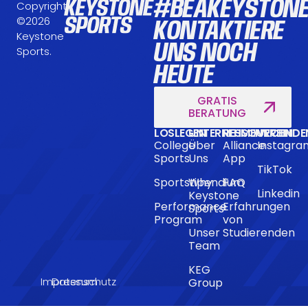
#BEAKEYSTON
Copyright
©2026
KONTAKTIERE
Keystone
UNS NOCH
Sports.
HEUTE
GRATIS
BERATUNG
LOSLEGEN
UNTERNEHMEN
RESSOURCEN
VERBINDE
College
Über
Alliance
Instagra
Sports
Uns
App
TikTok
Sportstipendium
Why
FAQ
Linkedin
Keystone
Performance
Erfahrungen
Sports
Program
von
Unser
Studierenden
Team
KEG
Impressum
Datenschutz
Group