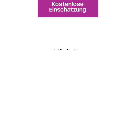
Kostenlose
Einschätzung
Artikel teilen
:
WhatsApp
Facebook
LinkedIn
Email
ÜBER DIE AUTORIN
Lorena Montañés
Lorena Montañés, SEO-Spezialistin
bei Keystone Sports, spielte DI-
Fußball an der California State