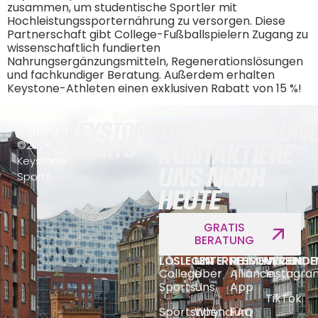
zusammen, um studentische Sportler mit
Hochleistungssporternährung zu versorgen. Diese
Partnerschaft gibt College-Fußballspielern Zugang zu
wissenschaftlich fundierten
Nahrungsergänzungsmitteln, Regenerationslösungen
und fachkundiger Beratung. Außerdem erhalten
Keystone-Athleten einen exklusiven Rabatt von 15 %!
#BEAKEYSTON
Copyright
©2026
KONTAKTIERE
Keystone
UNS NOCH
Sports.
HEUTE
GRATIS
BERATUNG
LOSLEGEN
UNTERNEHMEN
RESSOURCEN
VERBINDE
College
Über
Alliance
Instagra
Sports
Uns
App
TikTok
Sportstipendium
Why
FAQ