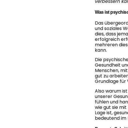
verbessern ka
Was ist psychis
Das übergeordn
und soziales W
dies, dass jem
erfolgreich er
mehreren diese
kann.
Die psychische
Gesundheit un
Menschen, mit 
gut zu arbeite
Grundlage für
Also warum ist
unserer Gesundh
fühlen und han
wie gut sie mi
Lage ist, gesun
bedeutend im L