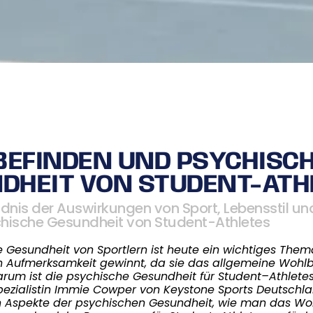
EFINDEN UND PSYCHISC
DHEIT VON STUDENT-ATH
dnis der Auswirkungen von Sport, Lebensstil u
chische Gesundheit von Student-Athletes
 Gesundheit von Sportlern
ist heute ein wichtiges Them
Aufmerksamkeit gewinnt, da sie das allgemeine Wohl
rum ist die psychische Gesundheit für Student
–
Athlete
ezialistin
Immie
C
o
wper von Keystone Sports Deutschlan
 Aspekte der psychischen Gesundheit, wie man das Wo