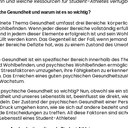
nn und welche Ressourcen für Student
–
Athletes
verfügba
che Gesundheit und warum ist es so wichtig?
ete Thema Gesundheit umfasst drei Bereiche: körperlich
ohlbefinden. Wenn jeder dieser Bereiche vollständig erfüll
and in jedem dieser Elemente erfolgreich ist und sein Woh
füllt werden kann. Das Gegenteil ist der Fall, wenn jemand
r Bereiche Defizite hat, was zu einem Zustand des Unwoh
 Gesundheit ist ein spezifischer Bereich innerhalb des T
d Wohlbefinden, und psychisches Wohlbefinden ermöglic
Stressfaktoren umzugehen, ihre Fähigkeiten zu erkennen,
n. Das Erreichen eines guten psychischen Gesundheitszust
 Wachstum.
 psychische Gesundheit so wichtig? Nun, obwohl sie ein sti
eit und unseres Lebensstils ist, beeinflusst sie direkt, wi
deln. Der Zustand der psychischen Gesundheit einer Per
t Druck umgehen kann, wie sie sich auf andere bezieht und 
de Entscheidungen zu treffen. All diese Faktoren sind sich
ebensstil eines Student-Athletes!