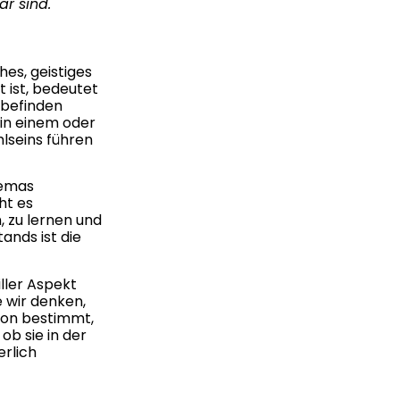
r sind.
es, geistiges
t ist, bedeutet
lbefinden
 in einem oder
lseins führen
hemas
ht es
 zu lernen und
ands ist die
ller Aspekt
e wir denken,
son bestimmt,
ob sie in der
erlich