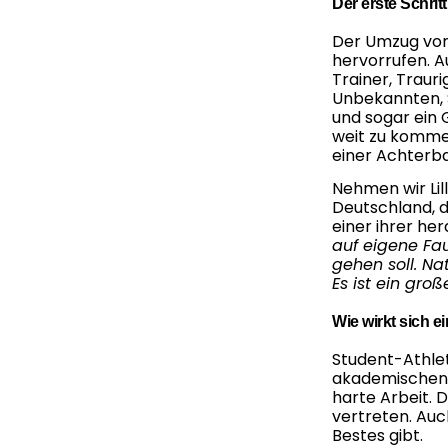
Der erste Schri
Der Umzug von
hervorrufen. A
Trainer, Traur
Unbekannten, S
und sogar ein G
weit zu kommen
einer Achterba
Nehmen wir Lill
Deutschland, d
einer ihrer h
auf eigene Fau
gehen soll. Na
Es ist ein groß
Wie wirkt sich e
Student-Athlet
akademischen a
harte Arbeit. 
vertreten. Auc
Bestes gibt.