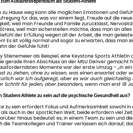
tt zum Auslandsstipendium als Student-Athlete
 zu Hause weg kann alle möglichen Emotionen und Gefüh
ufregung für das, was vor einem liegt, Freude auf die neue
igkeit, weil man Freunde und Familie zurücklässt, Nervosit
tress, weil man sicherstellen möchte, dass man an alles
efühl der Erfüllung wegen all der Arbeit, die man geleiste
! Es ist völlig normal und sogar zu erwarten, dass man si
hn der Gefühle fühlt!
y Stienemeier als Beispiel, eine Keystone Sports Athletin 
ie gerade ihren Abschluss an der MSU Denver gemacht hat
erausforderndsten Momente war der erste Umzug –
„In ei
st zu ziehen, ohne zu wissen, was einen erwartet oder 
türlich war ich aufgeregt, aber es war auch gleichzeiti
er Schritt für jeden, aber besonders, wenn man erst 18 Jah
in Student-Athlete zu sein auf die psychische Gesundheit aus?
e zu sein erfordert Fokus und Aufmerksamkeit sowohl in 
ls auch in der sportlichen Welt; beide erfordern viel Zeit
Darüber hinaus bedeutet es, in einem Team zu sein und die
h die Teamkollegen und Trainer verlassen sich darauf, da