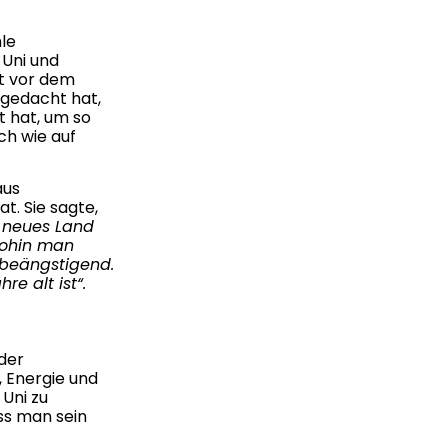
le
 Uni und
ät vor dem
 gedacht hat,
t hat, um so
ch wie auf
aus
. Sie sagte,
n neues Land
wohin man
g beängstigend.
re alt ist“.
der
, Energie und
 Uni zu
ss man sein