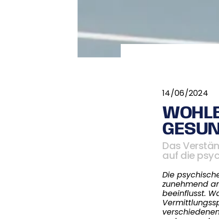
14/06/2024
WOHLB
GESUN
Das Verstän
auf die psy
Die
psychische
zunehmend an 
beeinflusst.
Wa
Vermittlungssp
verschiedenen