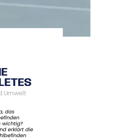
HE
LETES
nd Umwelt
a, das
befinden
s
wichtig?
d erklärt die
hlbefinden