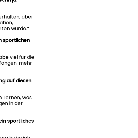
erhalten, aber
tion,
rten würde.
“
m sportlichen
be viel für die
fangen, mehr
ng auf diesen
e Lernen, was
en in der
ein sportliches
dium habe ich