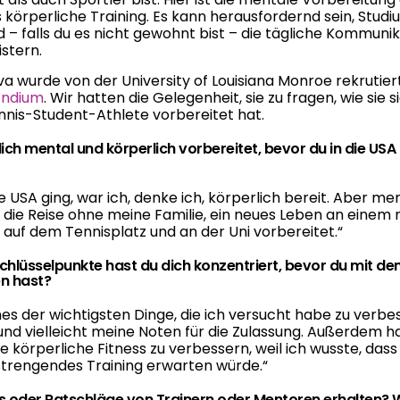
 körperliche Training. Es kann herausfordernd sein, Studiu
d – falls du es nicht gewohnt bist – die tägliche Kommunik
istern.
va wurde von der University of Louisiana Monroe rekrutiert
endium
. Wir hatten die Gelegenheit, sie zu fragen, wie sie si
nnis-Student-Athlete vorbereitet hat.
 dich mental und körperlich vorbereitet, bevor du in die U
ie USA ging, war ich, denke ich, körperlich bereit. Aber me
 die Reise ohne meine Familie, ein neues Leben an einem
t auf dem Tennisplatz und an der Uni vorbereitet.“
Schlüsselpunkte hast du dich konzentriert, bevor du mit d
n hast?
nes der wichtigsten Dinge, die ich versucht habe zu verbe
und vielleicht meine Noten für die Zulassung. Außerdem h
e körperliche Fitness zu verbessern, weil ich wusste, das
strengendes Training erwarten würde.
“
ps oder Ratschläge von Trainern oder Mentoren erhalten? 