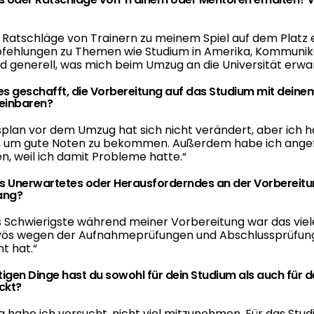
e Ratschläge von Trainern zu meinem Spiel auf dem Platz 
pfehlungen zu Themen wie Studium in Amerika, Kommunika
 generell, was mich beim Umzug an die Universität erwa
 es geschafft, die Vorbereitung auf das Studium mit deine
reinbaren?
splan vor dem Umzug hat sich nicht verändert, aber ich ha
t, um gute Noten zu bekommen. Außerdem habe ich ange
en, weil ich damit Probleme hatte.
“
s Unerwartetes oder Herausforderndes an der Vorbereitu
ang?
s Schwierigste während meiner Vorbereitung war das viel
vös wegen der Aufnahmeprüfungen und Abschlussprüfung
t hat.
“
tigen Dinge hast du sowohl für dein Studium als auch für d
ckt?
 habe ich versucht, nicht viel mitzunehmen. Für das Stu