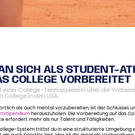
AN SICH ALS STUDENT-AT
AS COLLEGE VORBEREITET
t einer College-Tennisspielerin über die Vorbere
m College in den USA
ortlich als auch mental vorzubereiten, ist der Schlüssel, 
rtstipendium
herauszuholen. Die Vorbereitung auf das Col
e erfordert mehr als nur Talent und Fähigkeiten.
ollege-System trittst du in eine strukturierte Umgebung ei
 als auch Sportler bist. Hier ist die mentale Vorbereitun