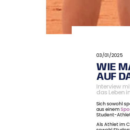
03/01/2025
WIE M
AUF D
Interview mi
das Leben i
Sich sowohl sp
aus einem
Spo
Student-Athlet
Als Athlet im C
sowohl Student