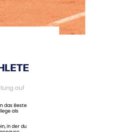
HLETE
itung auf
um das Beste
lege als
n, in der du
g genauso