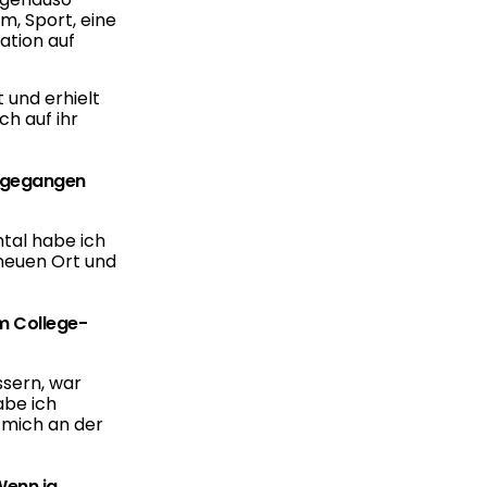
m, Sport, eine
ation auf
 und erhielt
ch auf ihr
SA gegangen
ntal habe ich
 neuen Ort und
em College-
ssern, war
abe ich
s mich an der
Wenn ja,