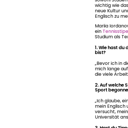
wichtig wie das
neue Kultur un
Englisch zu me
Mariia Iordano
ein
Tennisstip
Studium als Te
1. Wie hast du
bist?
„Bevor ich in d
mich lange auf
die viele Arbei
2. Auf welche 
Sport begonne
„
Ich glaube, ei
mein Englisch 
versucht, mein
Universität an
3. Hast du Tip