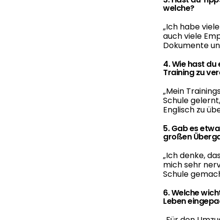
welche?
„
Ich habe viel
auch viele Em
Dokumente und
4. Wie hast du
Training zu ve
„
Mein Training
Schule gelern
Englisch zu üb
5. Gab es etwa
großen Überg
„
Ich denke, da
mich sehr ner
Schule gemach
6. Welche wich
Leben eingepa
„
Für den Umzug